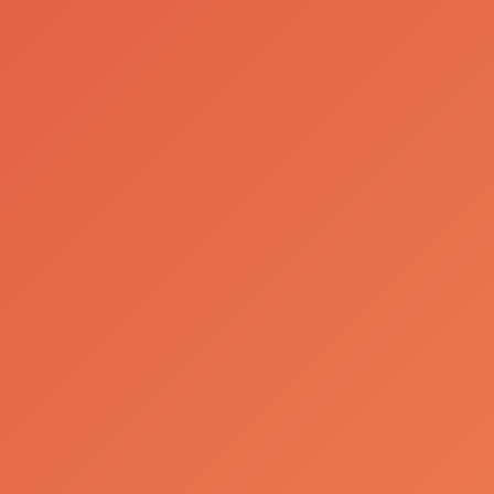
A data selecionada é meramente indicativa,
estando sujeita à confirmação pela Relações
Públicas da empresa, efetuada num prazo de 10
dias úteis. Por favor, aguarde um contacto.
Para mais informações sobre as visitas às
nossas unidades, por favor, contacte a linha de
apoio ao cliente
800 239 239