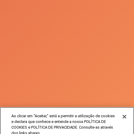
Linha de Apoio ao cliente
800 239 239 (chamada
gratuita)
Siga-nos em:
Ao clicar em “Aceitar,” está a permitir a utilização de cookies
e declara que conhece e entende a nossa POLÍTICA DE
COOKIES e POLÍTICA DE PRIVACIDADE. Consulte-as através
dos links abaixo.