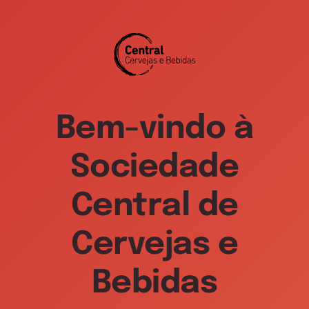
Bem-vindo à
Formulário de
Sociedade
Pedido de Visita
Central de
Cervejas e
Data preferencial não é
Bebidas
vinculativa, está sujeita a