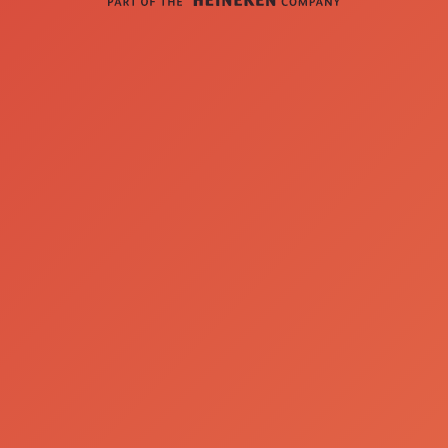
Visitantes*
Data Preferencial da Visita*
* Campos de preenchimento obrigatório
Ao assinalar esta caixa está a
concordar com os
Termos e
Condições
e que leu e compreendeu