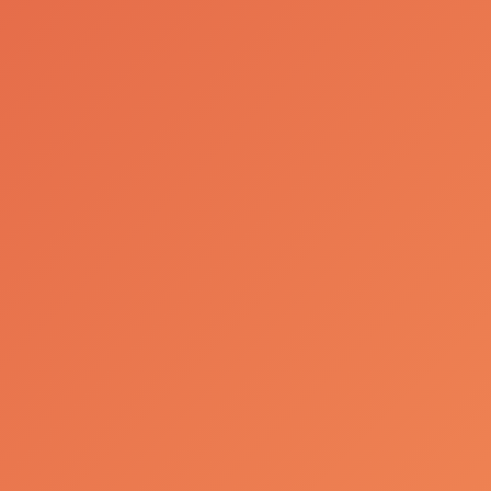
Newsletter
Fique a par de todas as
novidades da SCC
Email
Consinto no envio de Comunicação
Comercial, nos termos previstos na
Política de Protecção de Dados
, que li e
compreendi.