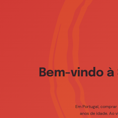
Pessoas
Media Center
Fale Connosco
Home
Sustentabilidade
Pilar Social
Bem-vindo à 
Em Portugal, comprar
anos de idade. Ao v