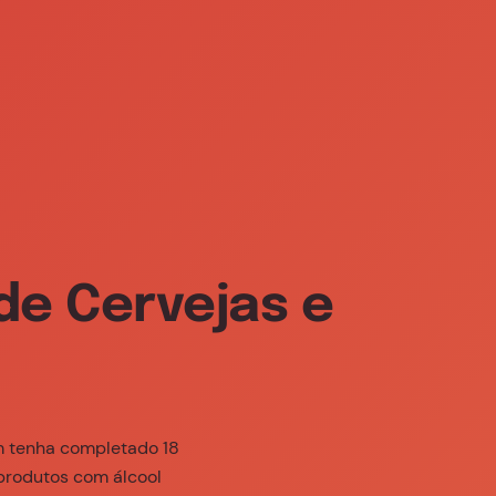
239 (chamada gratuita)
PT
abilidade
Consumo Responsável
de Cervejas e
m tenha completado 18
 produtos com álcool